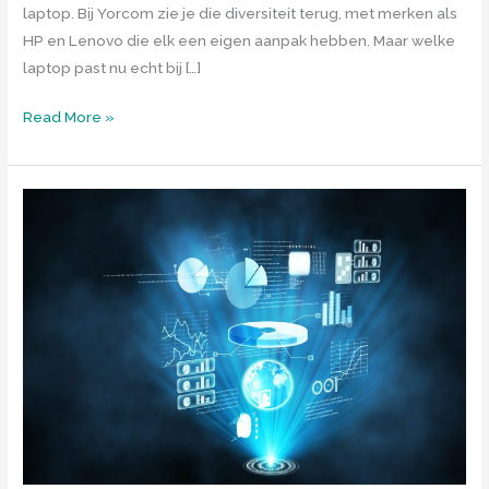
laptop. Bij Yorcom zie je die diversiteit terug, met merken als
HP en Lenovo die elk een eigen aanpak hebben. Maar welke
laptop past nu echt bij […]
Hoe
Read More »
kies
je
de
laptop
die
echt
bij
je
past?