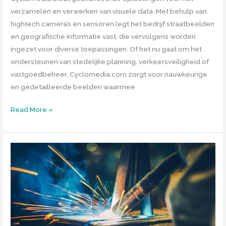
verzamelen en verwerken van visuele data. Met behulp van
hightech camera’s en sensoren legt het bedrijf straatbeelden
en geografische informatie vast, die vervolgens worden
ingezet voor diverse toepassingen. Of het nu gaat om het
ondersteunen van stedelijke planning, verkeersveiligheid of
vastgoedbeheer, Cyclomedia.com zorgt voor nauwkeurige
en gedetailleerde beelden waarmee
Cyclomedia:
Read More »
innovaties
in
visuele
data