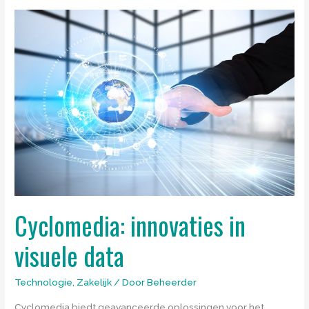
voor
moderne
organisaties
Cyclomedia: innovaties in
visuele data
Technologie
,
Zakelijk
/ Door
Beheerder
Cyclomedia biedt geavanceerde oplossingen voor het